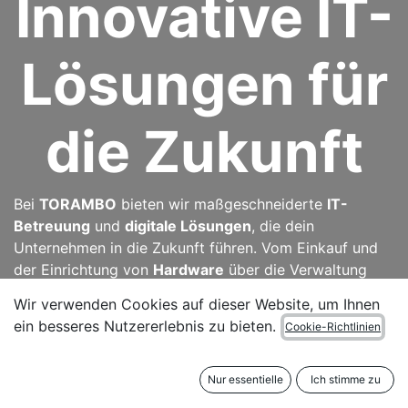
Innovative IT-
Lösungen für
die Zukunft
Bei
TORAMBO
bieten wir maßgeschneiderte
IT-
Betreuung
und
digitale Lösungen
, die dein
Unternehmen in die Zukunft führen. Vom Einkauf und
der Einrichtung von
Hardware
über die Verwaltung
von
Server-Systemen
bis hin zur Optimierung der
Wir verwenden Cookies auf dieser Website, um Ihnen
gesamten
IT-Infrastruktur
– wir sorgen dafür, dass
ein besseres Nutzererlebnis zu bieten.
Cookie-Richtlinien
deine Technik reibungslos funktioniert. Besonders
wichtig ist uns dabei die
Datenschutzkonformität
: Mit
Lösungen wie
ecoDMS
und
ecoWorkflow
bieten wir
Nur essentielle
Ich stimme zu
dir ein leistungsstarkes
Dokumentenmanagement-