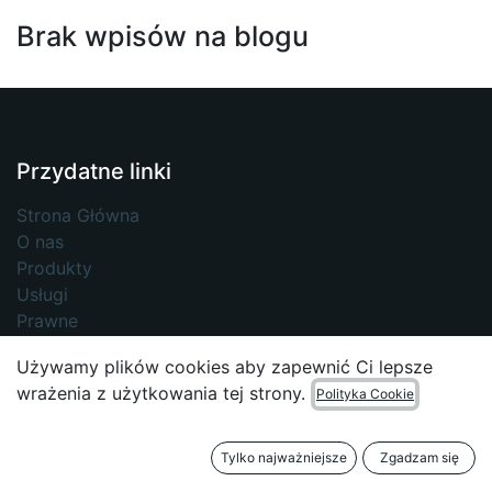
Brak wpisów na blogu
Przydatne linki
Strona Główna
O nas
Produkty
Usługi
Prawne
Datenschutzerklärung
Używamy plików cookies aby zapewnić Ci lepsze
Skontaktuj się z nami
wrażenia z użytkowania tej strony.
Polityka Cookie
Tylko najważniejsze
Zgadzam się
O nas